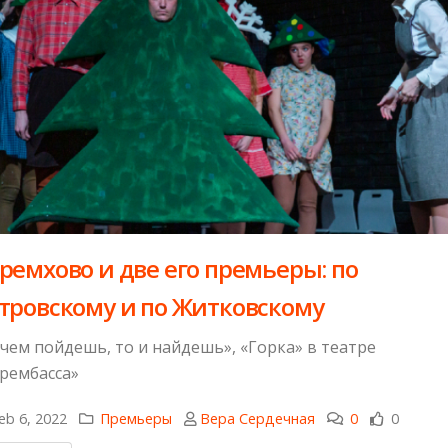
еремхово и две его премьеры: по
тровскому и по Житковскому
 чем пойдешь, то и найдешь», «Горка» в театре
рембасса»
eb 6, 2022
Премьеры
Вера Сердечная
0
0