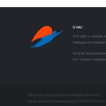
О НАС
Это сайт о театре 
чемодан и отправит
Он для театральных
кто только собирае
Flyingcritic.ru © Copyright 2019. All Rights Reserved.
Свидетельство Роскомнадзора Эл № ФС77-77522 от 2