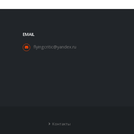
EMAIL
flyingcritic@yandex.ru
Контакты