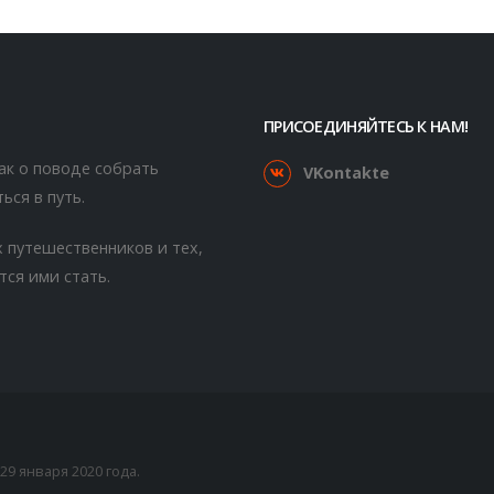
ПРИСОЕДИНЯЙТЕСЬ К НАМ!
как о поводе собрать
VKontakte
ься в путь.
 путешественников и тех,
тся ими стать.
9 января 2020 года.