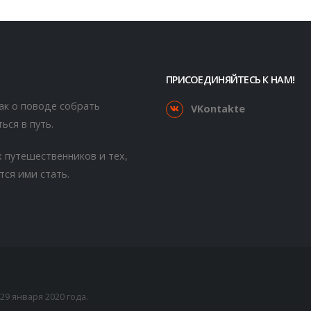
ПРИСОЕДИНЯЙТЕСЬ К НАМ!
как о поводе собрать
VKontakte
ься в путь.
 путешественников и тех,
тся ими стать.
9 января 2020 года.