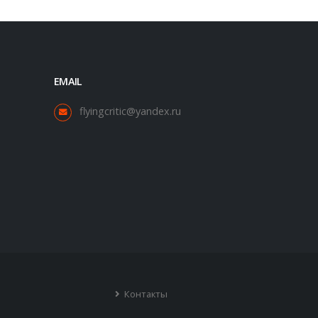
EMAIL
flyingcritic@yandex.ru
Контакты