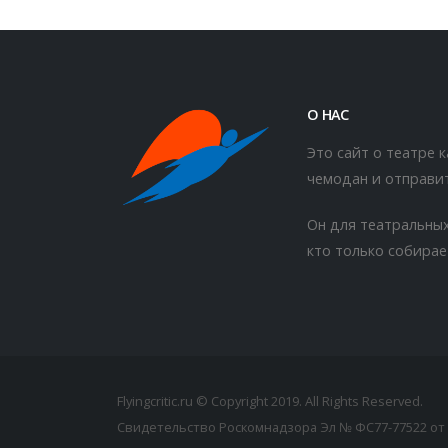
О НАС
Это сайт о театре 
чемодан и отправит
Он для театральных
кто только собирае
Flyingcritic.ru © Copyright 2019. All Rights Reserved.
Свидетельство Роскомнадзора Эл № ФС77-77522 от 2