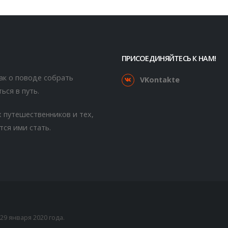
ПРИСОЕДИНЯЙТЕСЬ К НАМ!
как о поводе собрать
VKontakte
ься в путь.
 путешественников и тех,
тся ими стать.
9 января 2020 года.