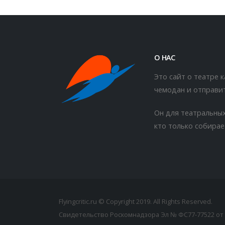
О НАС
Это сайт о театре 
чемодан и отправит
Он для театральных
кто только собирае
Flyingcritic.ru © Copyright 2019. All Rights Reserved.
Свидетельство Роскомнадзора Эл № ФС77-77522 от 2