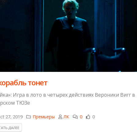
корабль тонет
йка»: Игра в лото в четырех действиях Вероники Вигг в
рском ТЮЗе
ct 27, 2019
Премьеры
ЛК
0
0
АТЬ ДАЛЕЕ