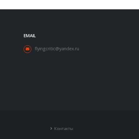
EMAIL
flyingcritic@yandex.ru
Контакты