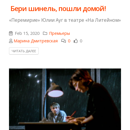
​ Бери шинель, пошли домой!
«Перемирие» Юлии Ауг в театре «На Литейном»
Feb 15, 2020
Премьеры
Марина Дмитревская
0
0
ЧИТАТЬ ДАЛЕЕ