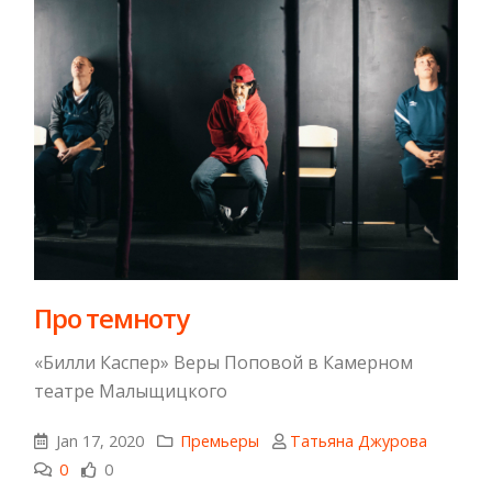
​Про темноту​
«Билли Каспер» Веры Поповой в Камерном
театре Малыщицкого
Jan 17, 2020
Премьеры
Татьяна Джурова
0
0