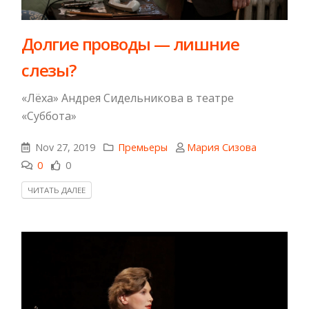
Долгие проводы — лишние
слезы?
«Лёха» Андрея Сидельникова в театре
«Суббота»
Nov 27, 2019
Премьеры
Мария Сизова
0
0
ЧИТАТЬ ДАЛЕЕ