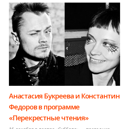
Анастасия Букреева и Константин
Федоров в программе
«Перекрестные чтения»