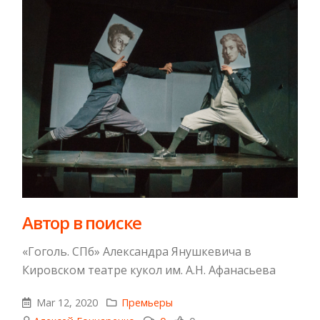
Автор в поиске
«Гоголь. СПб» Александра Янушкевича в
Кировском театре кукол им. А.Н. Афанасьева
Mar 12, 2020
Премьеры