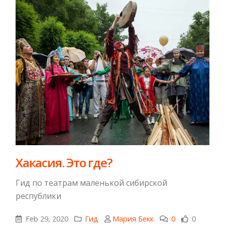
Хакасия. Это где?
Гид по театрам маленькой сибирской
республики
Feb 29, 2020
Гид
Мария Бекк
0
0