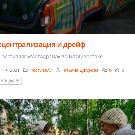
Децентрализация и дрейф
II фестивале «Метадрама» во Владивостоке
l 14, 2021
Фестивали
Татьяна Джурова
0
0
АТЬ ДАЛЕЕ