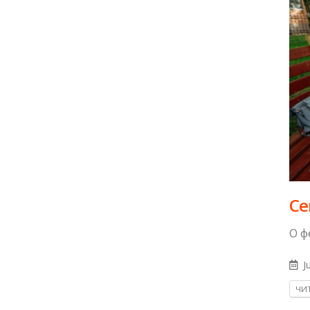
Се
О ф
Ju
ЧИТ