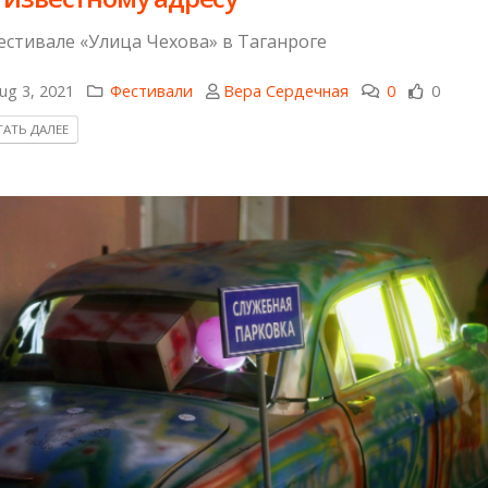
естивале «Улица Чехова» в Таганроге
ug 3, 2021
Фестивали
Вера Сердечная
0
0
АТЬ ДАЛЕЕ