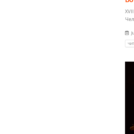
XVI
Чел
Ju
ЧИТ