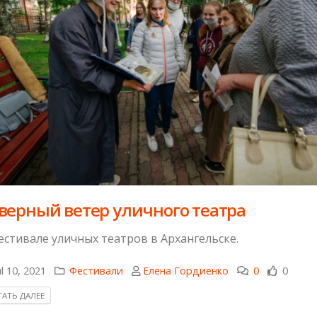
верный ветер уличного театра
естивале уличных театров в Архангельске.
l 10, 2021
Фестивали
Елена Гордиенко
0
0
АТЬ ДАЛЕЕ