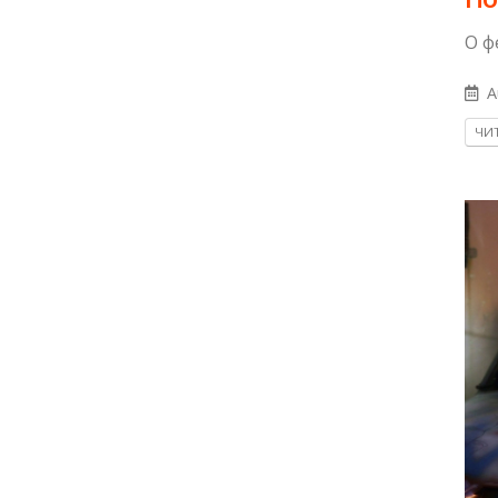
О ф
A
ЧИТ