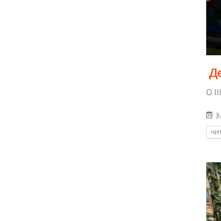
​ 
О I
Ju
ЧИТ