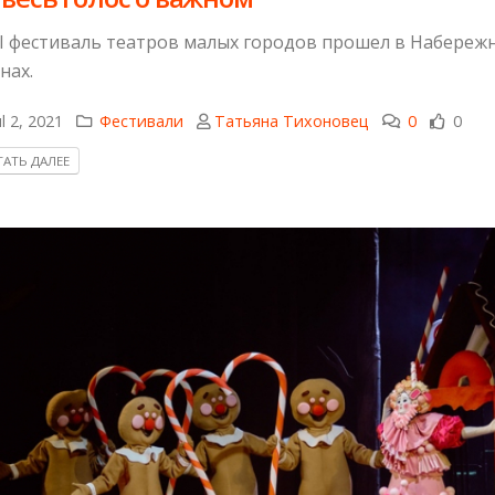
II фестиваль театров малых городов прошел в Набереж
нах.
l 2, 2021
Фестивали
Татьяна Тихоновец
0
0
АТЬ ДАЛЕЕ